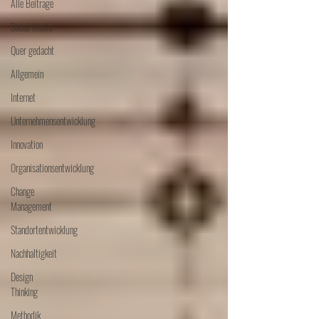
Alle Beiträge
Social Media
Quer gedacht
Allgemein
Internet
Unternehmensentwicklung
Innovation
Organisationsentwicklung
Change
Management
Standortentwicklung
Nachhaltigkeit
Design
Thinking
Methodik