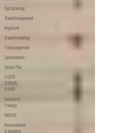
Digitalisierung
Standortmanagement
Megatrend
Standortmarketing
Trendmanagement
Systemanalyse
Serious Play
LEGO®
SERIOUS
PLAY®
Seminare &
Trainings
INNOV8!
Kommunikation
& Marketing