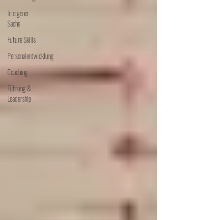
In eigener
Sache
Future Skills
Personalentwicklung
Coaching
Führung &
Leadership