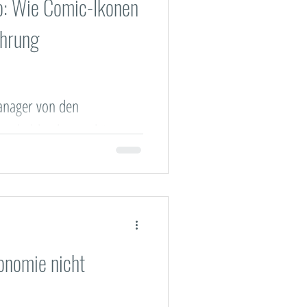
o: Wie Comic-Ikonen
ührung
nager von den
uperhelden lernen können
en Alltag transferieren.
nomie nicht