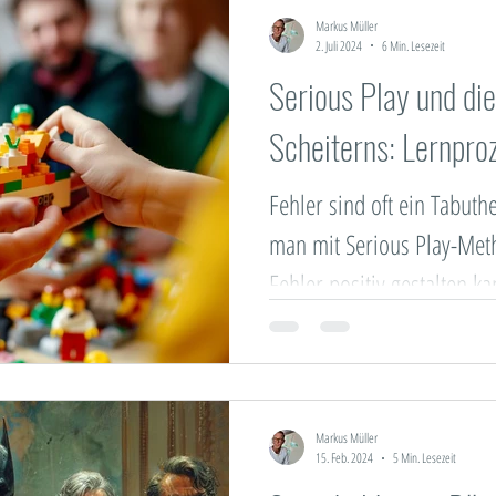
Markus Müller
2. Juli 2024
6 Min. Lesezeit
Serious Play und di
Scheiterns: Lernpro
Fehler sind oft ein Tabuthe
man mit Serious Play-Met
Fehler positiv gestalten ka
Markus Müller
15. Feb. 2024
5 Min. Lesezeit