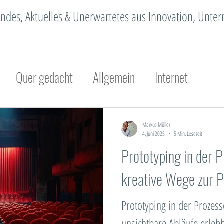
erendes, Aktuelles & Unerwartetes aus Innovation, Unt
Quer gedacht
Allgemein
Internet
Innovation
Organisationsentwicklung
Ch
Markus Müller
4. Juni 2025
5 Min. Lesezeit
Prototyping in der 
achhaltigkeit
Design Thinking
Methodik
kreative Wege zur P
Megatrend
Standortmarketing
Trendmanage
Prototyping in der Prozes
unsichtbare Abläufe erlebb