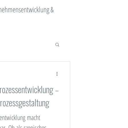
ernehmensentwicklung &
ange Management
Prozessentwicklung –
Digitalisierung
rozessgestaltung
ment
sentwicklung macht
ar. Ob als szenisches