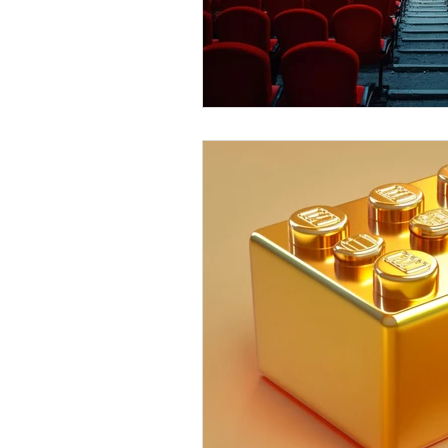
Systemanalyse
Seriou
INNOV8!
Kommunikati
Personalentwicklung