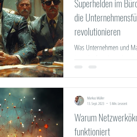
Superhelden im Bür
die Unternehmensf
revolutionieren
Was Unternehmen und Ma
Superkräften der vielen S
und wie Firmen dies in der
Markus Müller
13. Sept. 2023
5 Min. Lesezeit
Warum Netzwerköko
funktioniert