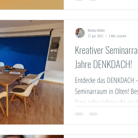
Markus Müller
27. Jan. 2025
3 Min. Lesezeit
Kreativer Seminarra
Jahre DENKDACH!
Entdecke das DENKDACH – 
Seminarraum in Olten! B
Days oder sichere dir ein
2025.