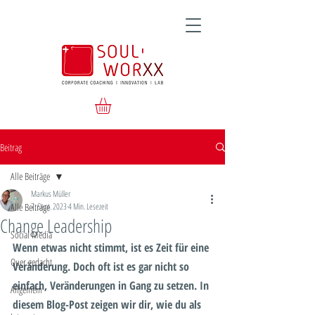
Beitrag
Alle Beiträge
Markus Müller
Alle Beiträge
7. Sept. 2023
4 Min. Lesezeit
Change Leadership
Social Media
Wenn etwas nicht stimmt, ist es Zeit für eine 
Quer gedacht
Veränderung. Doch oft ist es gar nicht so 
einfach, Veränderungen in Gang zu setzen. In 
Allgemein
diesem Blog-Post zeigen wir dir, wie du als 