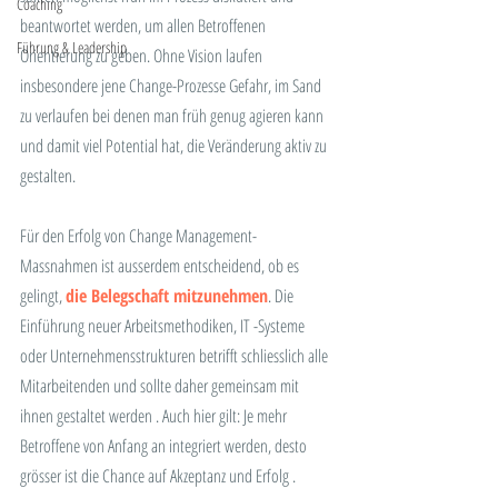
Coaching
beantwortet werden, um allen Betroffenen 
Führung & Leadership
Orientierung zu geben. Ohne Vision laufen 
insbesondere jene Change-Prozesse Gefahr, im Sand 
zu verlaufen bei denen man früh genug agieren kann 
und damit viel Potential hat, die Veränderung aktiv zu 
gestalten.
Für den Erfolg von Change Management-
Massnahmen ist ausserdem entscheidend, ob es 
gelingt, 
die Belegschaft mitzunehmen
. Die 
Einführung neuer Arbeitsmethodiken, IT -Systeme 
oder Unternehmensstrukturen betrifft schliesslich alle 
Mitarbeitenden und sollte daher gemeinsam mit 
ihnen gestaltet werden . Auch hier gilt: Je mehr 
Betroffene von Anfang an integriert werden, desto 
grösser ist die Chance auf Akzeptanz und Erfolg .