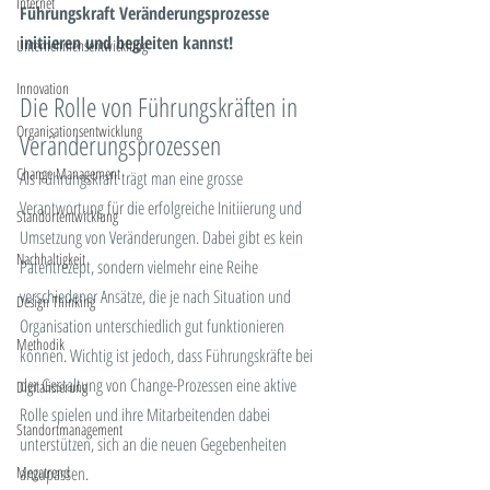
Internet
Führungskraft Veränderungsprozesse 
initiieren und begleiten kannst!
Unternehmensentwicklung
Innovation
Die Rolle von Führungskräften in 
Organisationsentwicklung
Veränderungsprozessen
Change Management
Als Führungskraft trägt man eine grosse 
Verantwortung für die erfolgreiche Initiierung und 
Standortentwicklung
Umsetzung von Veränderungen. Dabei gibt es kein 
Nachhaltigkeit
Patentrezept, sondern vielmehr eine Reihe 
verschiedener Ansätze, die je nach Situation und 
Design Thinking
Organisation unterschiedlich gut funktionieren 
Methodik
können. Wichtig ist jedoch, dass Führungskräfte bei 
der Gestaltung von Change-Prozessen eine aktive 
Digitalisierung
Rolle spielen und ihre Mitarbeitenden dabei 
Standortmanagement
unterstützen, sich an die neuen Gegebenheiten 
Megatrend
anzupassen.