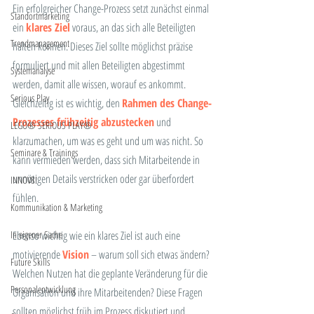
Ein erfolgreicher Change-Prozess setzt zunächst einmal 
Standortmarketing
ein 
klares Ziel
 voraus, an das sich alle Beteiligten 
Trendmanagement
halten können. Dieses Ziel sollte möglichst präzise 
formuliert und mit allen Beteiligten abgestimmt 
Systemanalyse
werden, damit alle wissen, worauf es ankommt. 
Serious Play
Gleichzeitig ist es wichtig, den 
Rahmen des Change-
Prozesses frühzeitig abzustecken
 und 
LEGO® SERIOUS PLAY®
klarzumachen, um was es geht und um was nicht. So 
Seminare & Trainings
kann vermieden werden, dass sich Mitarbeitende in 
unnötigen Details verstricken oder gar überfordert 
INNOV8!
fühlen.
Kommunikation & Marketing
In eigener Sache
Ebenso wichtig wie ein klares Ziel ist auch eine 
motivierende 
Vision
 – warum soll sich etwas ändern? 
Future Skills
Welchen Nutzen hat die geplante Veränderung für die 
Personalentwicklung
Organisation und ihre Mitarbeitenden? Diese Fragen 
sollten möglichst früh im Prozess diskutiert und 