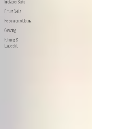
In eigener Sache
Future Skills
Personalentwicklung
Coaching
Führung &
Leadership