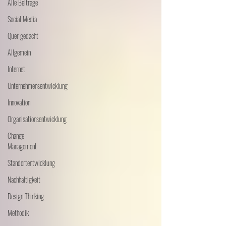
Alle Beiträge
Social Media
Quer gedacht
Allgemein
Internet
Unternehmensentwicklung
Innovation
Organisationsentwicklung
Change
Management
Standortentwicklung
Nachhaltigkeit
Design Thinking
Methodik