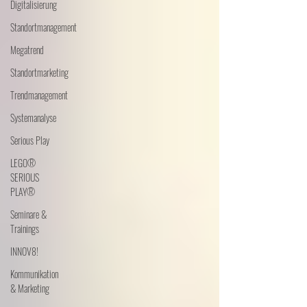
Digitalisierung
Standortmanagement
Megatrend
Standortmarketing
Trendmanagement
Systemanalyse
Serious Play
LEGO®
SERIOUS
PLAY®
Seminare &
Trainings
INNOV8!
Kommunikation
& Marketing