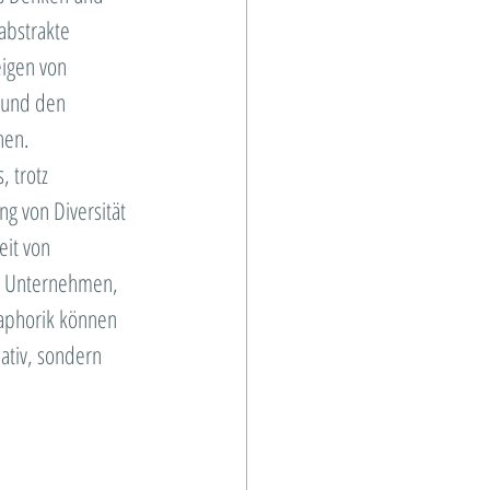
abstrakte 
igen von 
 und den 
hen. 
 trotz 
g von Diversität 
it von 
r Unternehmen, 
taphorik können 
ativ, sondern 