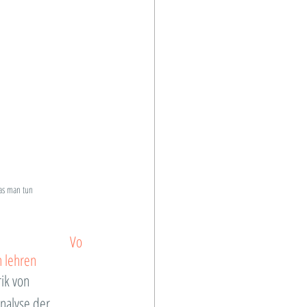
as man tun 
Vo
n lehren
ik von 
nalyse der 