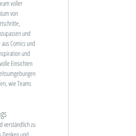
ment
Team voller 
htum von 
tschritte, 
 Trainings
anzupassen und 
e aus Comics und 
s
nspiration und 
olle Einsichten 
rbeitsumgebungen 
fen, wie Teams 
ngs
 verständlich zu 
es Denken und 