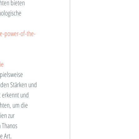
hten bieten 
ologische 
e-power-of-the-
ie
pielsweise 
 den Stärken und 
 erkennt und 
hten, um die 
ien zur 
n Thanos 
e Art.