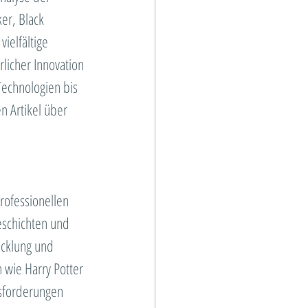
r, Black 
ielfältige 
licher Innovation 
Technologien bis 
n Artikel über 
rofessionellen 
eschichten und 
cklung und 
 wie Harry Potter 
sforderungen 