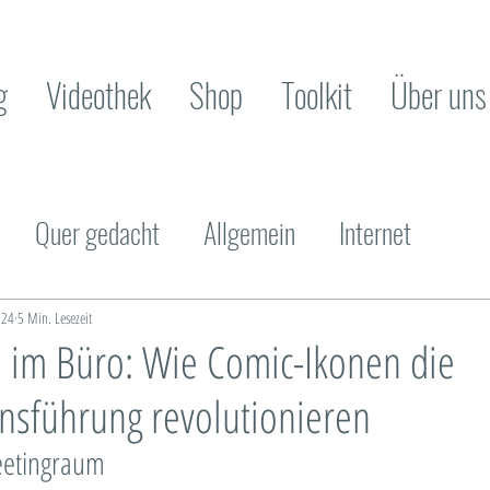
g
Videothek
Shop
Toolkit
Über uns
Quer gedacht
Allgemein
Internet
Innovation
Organisationsentwicklung
Ch
024
5 Min. Lesezeit
 im Büro: Wie Comic-Ikonen die
sführung revolutionieren
achhaltigkeit
Design Thinking
Methodik
eetingraum