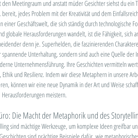
Megatrend
Standortmarketing
Trendmanage
ttst den Meetingraum und anstatt müder Gesichter siehst du ein 
, bereit, jedes Problem mit der Kreativität und dem Einfallsreic
n einer Geschäftswelt, die sich ständig durch technologische For
s Play
LEGO® SERIOUS PLAY®
Seminare &
 globale Herausforderungen wandelt, ist die Fähigkeit, sich 
scheidender denn je. Superhelden, die faszinierenden Charakter
on & Marketing
In eigener Sache
Future Skill
ur spannende Unterhaltung, sondern sind auch eine Quelle der I
derne Unternehmensführung. Ihre Geschichten vermitteln wertv
Coaching
Führung & Leadership
, Ethik und Resilienz. Indem wir diese Metaphern in unsere A
eren, können wir eine neue Dynamik in der Art und Weise schaf
 Herausforderungen meistern.
ro: Die Macht der Metaphorik und des Storytelli
ling sind mächtige Werkzeuge, um komplexe Ideen greifbar und
eschichten sind prächtige Beispiele dafür, wie metaphorisch