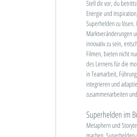
Standortmanagement
Stell dir vor, du betri
Energie und Inspiration
Superhelden zu lösen. I
Systemanalyse
Seriou
Marktveränderungen und
innovativ zu sein, ent
INNOV8!
Kommunikati
Filmen, bieten nicht n
des Lernens für die mo
Personalentwicklung
in Teamarbeit, Führung
integrieren und adapti
zusammenarbeiten und
Superhelden im Bü
Metaphern und Storytel
machen. Superhelden-G