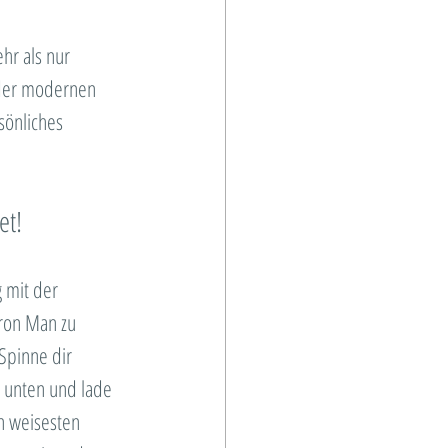
hr als nur 
n der modernen 
sönliches 
et!
 mit der 
ron Man zu 
Spinne dir 
k unten und lade 
en weisesten 