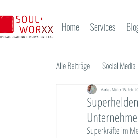
Home
Services
Blo
Alle Beiträge
Social Media
Unternehmensentwicklung
Markus Müller
15. Feb. 2
Superhelden
Standortentwicklung
Unternehmen
N
Superkräfte im M