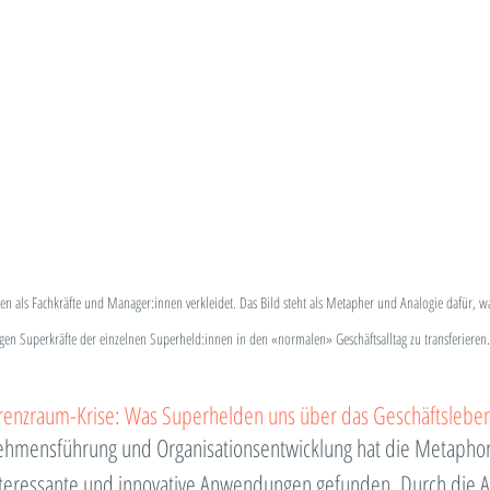
n als Fachkräfte und Manager:innen verkleidet. Das Bild steht als Metapher und Analogie dafür, w
gen Superkräfte der einzelnen Superheld:innen in den «normalen» Geschäftsalltag zu transferieren.
erenzraum-Krise: Was Superhelden uns über das Geschäftslebe
ehmensführung und Organisationsentwicklung hat die Metaphor
teressante und innovative Anwendungen gefunden. Durch die A