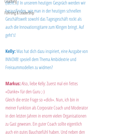
Coaching
(lacht...)! In unserem heutigen Gespräch werden wir 
herausfinden, wie man in der heutigen schnellen 
Führung & Leadership
Geschäftswelt sowohl das Tagesgeschäft rockt als 
auch die Innovationsgitarre zum Klingen bringt. Auf 
geht's!
Kelly:
 Was hat dich dazu inspiriert, eine Ausgabe von 
INNOV8! speziell dem Thema Ambidextrie und 
Freiraummodellen zu widmen?
Markus:
 Also, liebe Kelly: Zuerst mal ein fettes 
«Danke» für den Guru ;-)
Gleich die erste Frage so «dick». Nun, ich bin in 
meiner Funktion als Corporate Coach und Moderator 
in den letzten Jahren in enorm vielen Organisationen 
zu Gast gewesen. Ein guter Coach sollte eigentlich 
auch ein gutes Bauchgefühl haben. Und neben den 