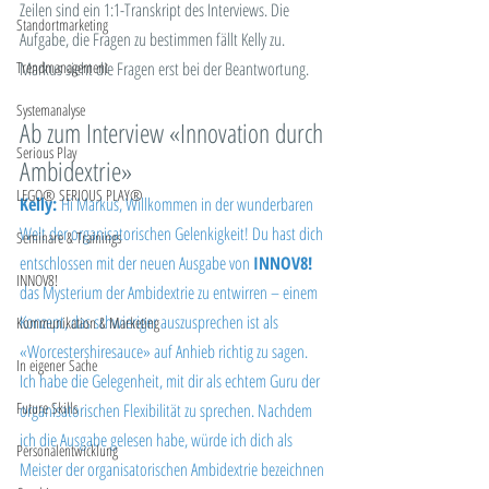
Zeilen sind ein 1:1-Transkript des Interviews. Die 
Standortmarketing
Aufgabe, die Fragen zu bestimmen fällt Kelly zu. 
Markus sieht die Fragen erst bei der Beantwortung.
Trendmanagement
Systemanalyse
Ab zum Interview «Innovation durch 
Serious Play
Ambidextrie»
LEGO® SERIOUS PLAY®
Kelly:
Hi Markus, Willkommen in der wunderbaren 
Welt der organisatorischen Gelenkigkeit! Du hast dich 
Seminare & Trainings
entschlossen mit der neuen Ausgabe von 
INNOV8!
INNOV8!
das Mysterium der Ambidextrie zu entwirren – einem 
Konzept, das schwieriger auszusprechen ist als 
Kommunikation & Marketing
«Worcestershiresauce» auf Anhieb richtig zu sagen. 
In eigener Sache
Ich habe die Gelegenheit, mit dir als echtem Guru der 
Future Skills
organisatorischen Flexibilität zu sprechen. Nachdem 
ich die Ausgabe gelesen habe, würde ich dich als 
Personalentwicklung
Meister der organisatorischen Ambidextrie bezeichnen 