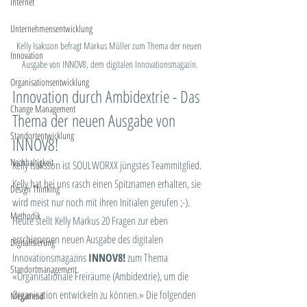
Internet
Unternehmensentwicklung
Kelly Isaksson befragt Markus Müller zum Thema der neuen 
Innovation
Ausgabe von INNOV8, dem digitalen Innovationsmagazin.
Organisationsentwicklung
Innovation durch Ambidextrie - Das 
Change Management
Thema der neuen Ausgabe von 
Standortentwicklung
INNOV8!
Nachhaltigkeit
Kelly Isaksson ist SOULWORXX jüngstes Teammitglied. 
Kelly hat bei uns rasch einen Spitznamen erhalten, sie 
Design Thinking
wird meist nur noch mit ihren Initialen gerufen ;-). 
Methodik
Heute stellt Kelly Markus 20 Fragen zur eben 
erschienenen neuen Ausgabe des digitalen 
Digitalisierung
Innovationsmagazins 
INNOV8!
 zum Thema 
Standortmanagement
«Organisationale Freiräume (Ambidextrie), um die 
Organisation entwickeln zu können.» Die folgenden 
Megatrend