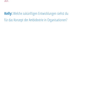
auf.
Kelly:
 Welche zukünftigen Entwicklungen siehst du 
für das Konzept der Ambidextrie in Organisationen?
Markus:
 Meiner Meinung nach wird das Konzept der 
Ambidextrie in Organisationen in Zukunft noch viel 
wichtiger werden. Die Märkte werden immer 
dynamischer und unsicherer, die Technologien 
entwickeln sich schneller und die 
Kundenanforderungen ändern sich ständig. 
Unternehmen müssen in der Lage sein, sich schnell an 
diese Veränderungen anzupassen und neue Produkte 
und Dienstleistungen zu entwickeln, um 
wettbewerbsfähig zu bleiben. In den nächsten Jahren 
erwarte ich folgende Entwicklungen im Bereich der 
Ambidextrie: