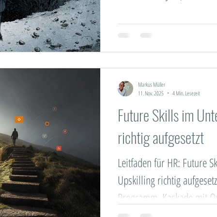
s Play
LEGO® SERIOUS PLAY®
Seminare &
praxisnah wirksam.
on & Marketing
In eigener Sache
Future Skill
Markus Müller
Coaching
Führung & Leadership
11. Nov. 2025
4 Min. Lesezeit
Future Skills im Un
richtig aufgesetzt
Leitfaden für HR: Future S
Upskilling richtig aufgeset
Programm. Kaskade mit Qu
Tage-Transfer.