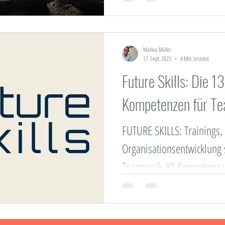
Markus Müller
17. Sept. 2025
4 Min. Lesezeit
Future Skills: Die 1
Kompetenzen für Te
FUTURE SKILLS: Trainings,
Organisationsentwicklung s
Teamwork, KI-Kompetenz u
statt Nice-to-have. Heute.