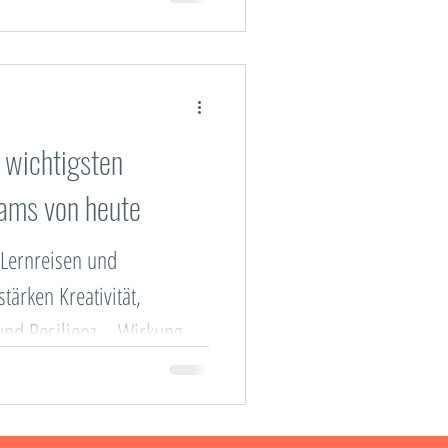
3 wichtigsten
ams von heute
 Lernreisen und
tärken Kreativität,
nd Resilienz – Wirkung