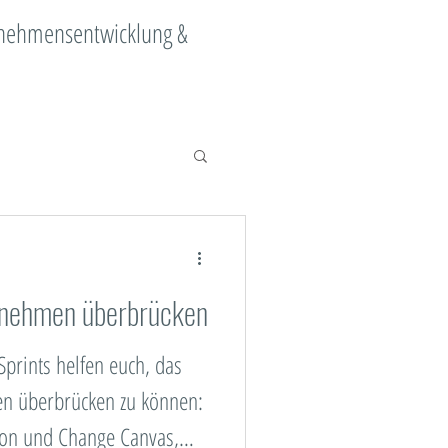
ernehmensentwicklung &
ange Management
rnehmen überbrücken
Digitalisierung
prints helfen euch, das
ment
n überbrücken zu können:
tion und Change Canvas,