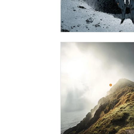
Systemanalyse
Seriou
INNOV8!
Kommunikati
Personalentwicklung