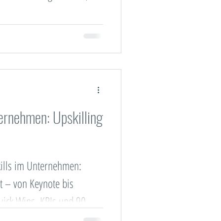
 Trainings
s
ternehmen: Upskilling
kills im Unternehmen:
zt – von Keynote bis
ick Wins, KPIs und 90-