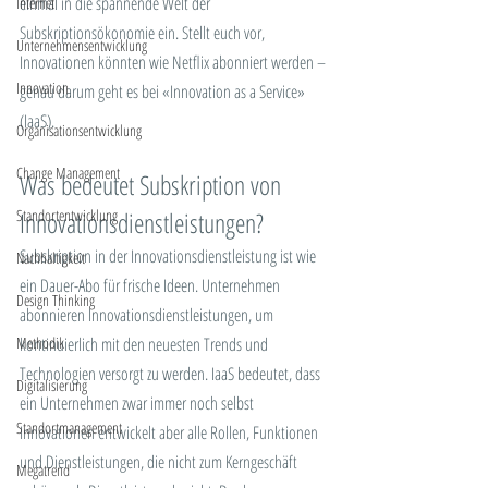
einmal in die spannende Welt der 
Internet
Subskriptionsökonomie ein. Stellt euch vor, 
Unternehmensentwicklung
Innovationen könnten wie Netflix abonniert werden – 
Innovation
genau darum geht es bei «Innovation as a Service» 
(IaaS).
Organisationsentwicklung
Change Management
Was bedeutet Subskription von 
Standortentwicklung
Innovationsdienstleistungen?
Subskription in der Innovationsdienstleistung ist wie 
Nachhaltigkeit
ein Dauer-Abo für frische Ideen. Unternehmen 
Design Thinking
abonnieren Innovationsdienstleistungen, um 
Methodik
kontinuierlich mit den neuesten Trends und 
Technologien versorgt zu werden. IaaS bedeutet, dass 
Digitalisierung
ein Unternehmen zwar immer noch selbst 
Standortmanagement
Innovationen entwickelt aber alle Rollen, Funktionen 
und Dienstleistungen, die nicht zum Kerngeschäft 
Megatrend