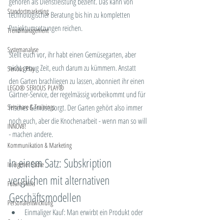
gehören als Dienstleistung bezieht. Das kann von 
Standortmarketing
technologischer Beratung bis hin zu kompletten 
Projektumsetzungen reichen.
Trendmanagement
Systemanalyse
Stellt euch vor, ihr habt einen Gemüsegarten, aber 
nicht genug Zeit, euch darum zu kümmern. Anstatt 
Serious Play
den Garten brachliegen zu lassen, abonniert ihr einen 
LEGO® SERIOUS PLAY®
Gärtner-Service, der regelmässig vorbeikommt und für 
Seminare & Trainings
frisches Gemüse sorgt. Der Garten gehört also immer 
noch euch, aber die Knochenarbeit - wenn man so will 
INNOV8!
- machen andere.
Kommunikation & Marketing
In einem Satz: Subskription 
In eigener Sache
verglichen mit alternativen 
Future Skills
Geschäftsmodellen
Personalentwicklung
Einmaliger Kauf: Man erwirbt ein Produkt oder 