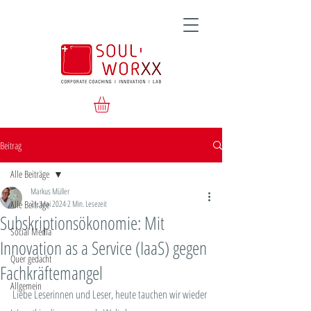
Beitrag
Alle Beiträge
Markus Müller
Alle Beiträge
21. Mai 2024
2 Min. Lesezeit
Subskriptionsökonomie: Mit
Social Media
Innovation as a Service (IaaS) gegen
Quer gedacht
Fachkräftemangel
Allgemein
Liebe Leserinnen und Leser, heute tauchen wir wieder 