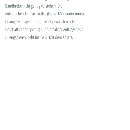
Bandbreite nicht genug verstehen. Die 
entsprechenden Fachkräfte (bspw. Moderator:innen, 
Change Manager:innen, Trendspezialisten oder 
Geschäftsmodellprofis) auf einmaliger Auftragsbasis 
zu engagieren, geht ins Geld. Mit dem 
Ansatz, 
Innovationsdienstleistungen über ein Abo zu mieten, 
kann «Innovation as a Service» (IaaS) einen 
wesentlichen Beitrag zur Innovationskraft eines 
Unternehmens leisten.
Wenn du gerne mehr darüber erfahren möchtest, 
bestelle ganz einfach über unsere Seite 
NOVEEGO - 
Innovation by Subscription
 die entsprechende 
Infobroschüre!
Innovation
Organisationsentwicklung
Unternehmensentwicklung
Geschäftsmodell
Subskription
Subskriptionsökonomie