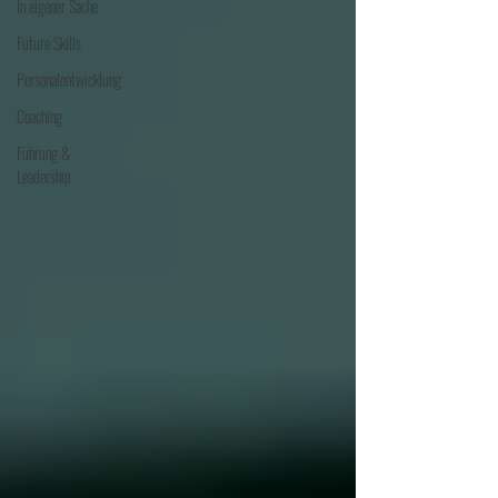
In eigener Sache
Future Skills
Personalentwicklung
Coaching
Führung &
Leadership