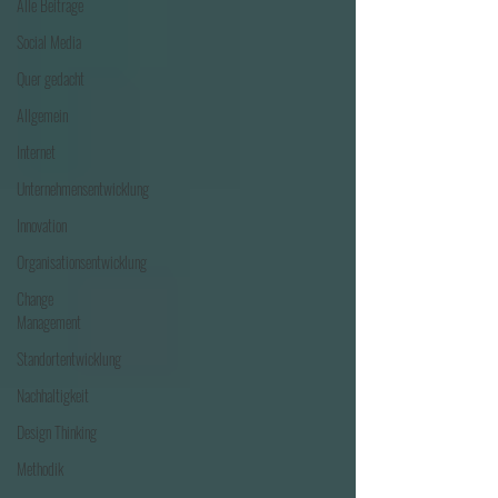
Alle Beiträge
Social Media
Quer gedacht
Allgemein
Internet
Unternehmensentwicklung
Innovation
Organisationsentwicklung
Change
Management
Standortentwicklung
Nachhaltigkeit
Design Thinking
Methodik