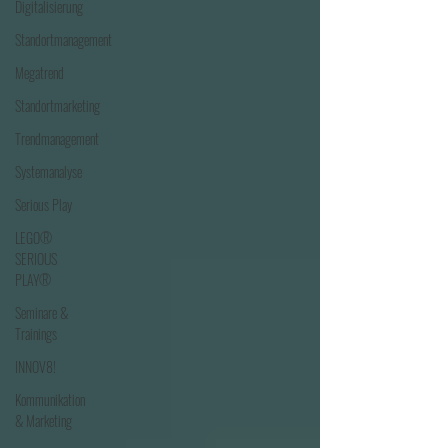
Digitalisierung
Standortmanagement
Megatrend
Standortmarketing
Trendmanagement
Systemanalyse
Serious Play
LEGO®
SERIOUS
PLAY®
Seminare &
Trainings
INNOV8!
Kommunikation
& Marketing