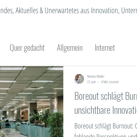
erendes, Aktuelles & Unerwartetes aus Innovation, Unt
Quer gedacht
Allgemein
Internet
Innovation
Organisationsentwicklung
Ch
Markus Müller
23. Juni
4 Min. Lesezeit
Boreout schlägt Bur
achhaltigkeit
Design Thinking
Methodik
unsichtbare Innova
Megatrend
Standortmarketing
Trendmanage
Boreout schlägt Burnout: 
fehlende Perspektiven und