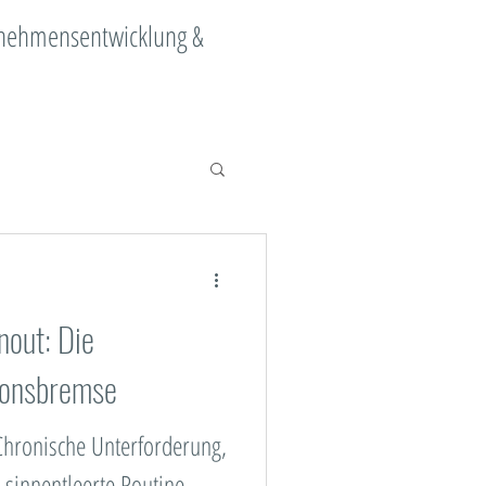
ernehmensentwicklung &
ange Management
nout: Die
Digitalisierung
tionsbremse
ment
Chronische Unterforderung,
 sinnentleerte Routine