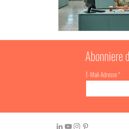
Systemanalyse
Seriou
INNOV8!
Kommunikati
Abonniere 
Personalentwicklung
E-Mail-Adresse