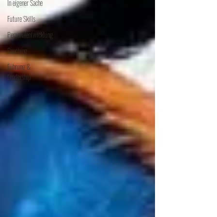
In eigener Sache
Future Skills
Personalentwicklung
Coaching
Führung &
Leadership