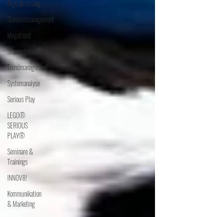
Digitalisierung
Standortmanagement
Megatrend
Standortmarketing
Trendmanagement
Systemanalyse
Serious Play
LEGO®
SERIOUS
PLAY®
Seminare &
Trainings
INNOV8!
Kommunikation
& Marketing