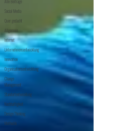
Alle Beiträge
Social Media
Quer gedacht
Allgemein
Internet
Unternehmensentwicklung
Innovation
Organisationsentwicklung
Change
Management
Standortentwicklung
Nachhaltigkeit
Design Thinking
Methodik