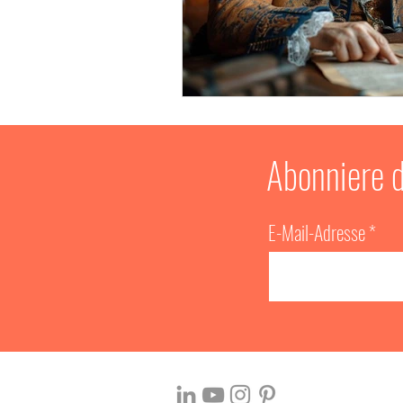
Systemanalyse
Seriou
INNOV8!
Kommunikati
Abonniere 
Personalentwicklung
E-Mail-Adresse