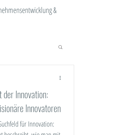
ernehmensentwicklung &
ange Management
t der Innovation:
Digitalisierung
visionäre Innovatoren
ment
Suchfeld für Innovation:
xt beschreibt, wie man mit