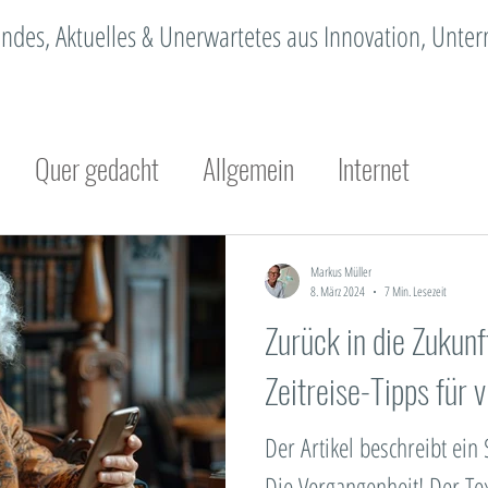
erendes, Aktuelles & Unerwartetes aus Innovation, Unt
Quer gedacht
Allgemein
Internet
Innovation
Organisationsentwicklung
Ch
Markus Müller
8. März 2024
7 Min. Lesezeit
Zurück in die Zukunf
achhaltigkeit
Design Thinking
Methodik
Zeitreise-Tipps für 
Megatrend
Standortmarketing
Trendmanage
Der Artikel beschreibt ein 
Die Vergangenheit! Der Te