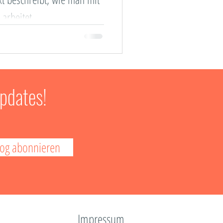
 Trainings
 arbeitet.
s
pdates!
log abonnieren
Impressum