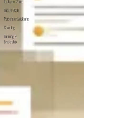
In eigener Sache
Future Skills
Personalentwicklung
Coaching
Führung &
Leadership