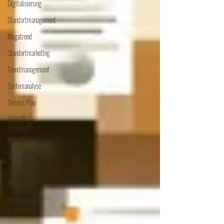
Digitalisierung
Standortmanagement
Megatrend
Standortmarketing
Trendmanagement
Systemanalyse
Serious Play
LEGO®
SERIOUS
PLAY®
Seminare &
Trainings
INNOV8!
Kommunikation
& Marketing