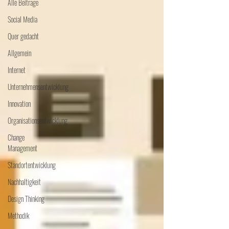
Alle Beiträge
Social Media
Quer gedacht
Allgemein
Internet
Unternehmensentwicklung
Innovation
Organisationsentwicklung
Change
Management
Standortentwicklung
Nachhaltigkeit
Design Thinking
Methodik