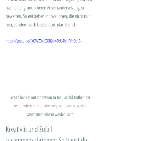
nach einer gründlicheren Auseinandersetzung zu 
bewerten. So entstehen Innovationen, die nicht nur 
neu, sondern auch besser durchdacht sind.
https://youtu.be/jXOWZQxzGO8?si=8bU4lstJFVhQc_E-
Lernen hat viel mit Innovation zu tun, Gerald Hüther, der 
renommierte Hirnforscher zeigt auf, dass Kreativität 
systematisch erlernt werden kann.
Kreativät und Zufall 
zusammenzubringen: So baust du 