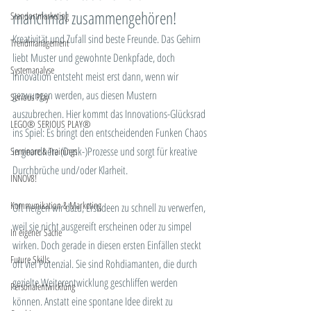
manchmal zusammengehören!
Standortmarketing
Kreativität und Zufall sind beste Freunde. Das Gehirn 
Trendmanagement
liebt Muster und gewohnte Denkpfade, doch 
Systemanalyse
Innovation entsteht meist erst dann, wenn wir 
gezwungen werden, aus diesen Mustern 
Serious Play
auszubrechen. Hier kommt das Innovations-Glücksrad 
LEGO® SERIOUS PLAY®
ins Spiel: Es bringt den entscheidenden Funken Chaos 
in geordnete (Denk-)Prozesse und sorgt für kreative 
Seminare & Trainings
Durchbrüche und/oder Klarheit.
INNOV8!
Kommunikation & Marketing
Oft neigen wir dazu, Erstideen zu schnell zu verwerfen, 
weil sie nicht ausgereift erscheinen oder zu simpel 
In eigener Sache
wirken. Doch gerade in diesen ersten Einfällen steckt 
Future Skills
oft viel Potenzial. Sie sind Rohdiamanten, die durch 
gezielte Weiterentwicklung geschliffen werden 
Personalentwicklung
können. Anstatt eine spontane Idee direkt zu 