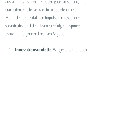
aus scheinbar schlechten Ideen gute Umsetzungen zu 
erarbeiten. Entdecke, wie du mit spielerischen 
Methoden und zufälligen Impulsen Innovationen 
vorantreibst und dein Team zu Erfolgen inspirierst... 
bspw. mit folgenden kreativen Angeboten:
Innovationsroulette
: Wir gestalten für euch 
einen klassischen Ideen-Workshop. Allerdings 
mit der spielerischen Ergänzung, die besten 
Ideen mit unerwarteten (Glücksrad-)Aufgaben 
zu vertiefen. Ein spielerischer Workshop mit 
variablen Herausforderungen ist garantiert.
«Worst Idea Wins»-Challenge
: Eine 
kreative Herangehensweise an 
Innovationsaufgaben! Lerne, aus (vermeintlich) 
schlechten Ideen gute zu machen.
Gamification-Strategien für 