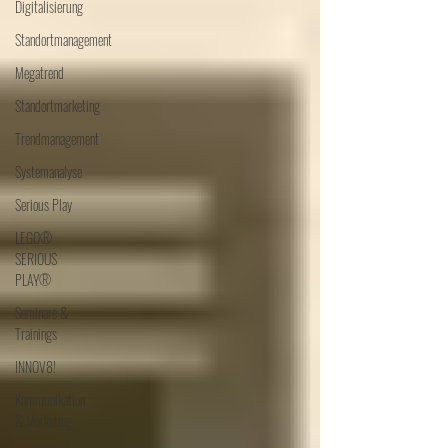
Digitalisierung
Standortmanagement
Megatrend
Standortmarketing
Trendmanagement
Systemanalyse
Serious Play
LEGO®
SERIOUS
PLAY®
Seminare &
Trainings
INNOV8!
Kommunikation
& Marketing